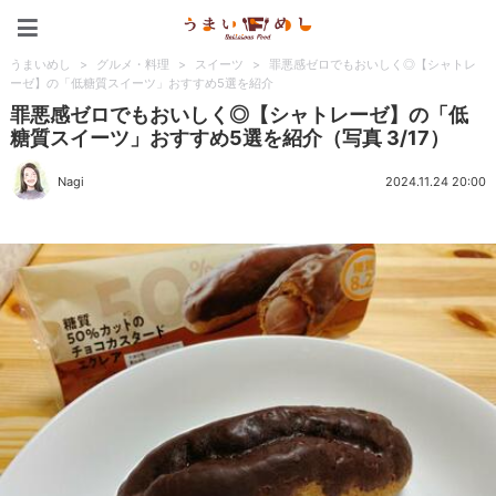
うまいめし
うまいめし
>
グルメ・料理
>
スイーツ
>
罪悪感ゼロでもおいしく◎【シャトレ
ーゼ】の「低糖質スイーツ」おすすめ5選を紹介
罪悪感ゼロでもおいしく◎【シャトレーゼ】の「低
糖質スイーツ」おすすめ5選を紹介（写真 3/17）
Nagi
2024.11.24 20:00