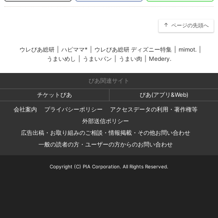
ページの先頭へ
ウレぴあ総研
|
ハピママ*
|
ウレぴあ総研 ディズニー特集
|
mimot.
|
うまいめし
|
うまいパン
|
うまい肉
|
Medery.
ぴあ関連サイト
チケットぴあ
ぴあ(アプリ&Web)
会社案内
プライバシーポリシー
アクセスデータの利用・著作権等
外部送信ポリシー
広告出稿・お取り組みのご相談・情報掲載・その他お問い合わせ
一般の読者の方・ユーザーの方からのお問い合わせ
Copyright (C) PIA Corporation. All Rights Reserved.