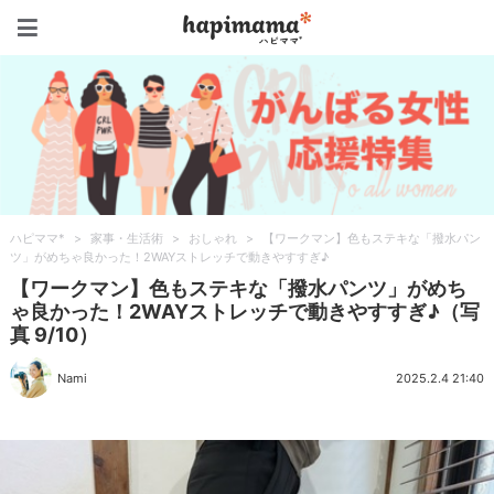
ハピママ*
ハピママ*
>
家事・生活術
>
おしゃれ
>
【ワークマン】色もステキな「撥水パン
ツ」がめちゃ良かった！2WAYストレッチで動きやすすぎ♪
【ワークマン】色もステキな「撥水パンツ」がめち
ゃ良かった！2WAYストレッチで動きやすすぎ♪（写
真 9/10）
Nami
2025.2.4 21:40