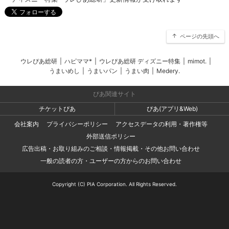
ページの先頭へ
ウレぴあ総研
|
ハピママ*
|
ウレぴあ総研 ディズニー特集
|
mimot.
|
うまいめし
|
うまいパン
|
うまい肉
|
Medery.
ぴあ関連サイト
チケットぴあ
ぴあ(アプリ&Web)
会社案内
プライバシーポリシー
アクセスデータの利用・著作権等
外部送信ポリシー
広告出稿・お取り組みのご相談・情報掲載・その他お問い合わせ
一般の読者の方・ユーザーの方からのお問い合わせ
Copyright (C) PIA Corporation. All Rights Reserved.