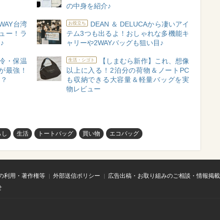
の中身を紹介♪
WAY台湾
DEAN ＆ DELUCAから凄いアイ
お役立ち
ュー！ラ
テム3つも出るよ！おしゃれな多機能キ
♪
ャリーや2WAYバッグも狙い目♪
保冷・保温
【しまむら新作】これ、想像
生活・シゴト
が最強！
以上に入る！2泊分の荷物＆ノートPC
…？
も収納できる大容量＆軽量バッグを実
物レビュー
らし
生活
トートバッグ
買い物
エコバッグ
の利用・著作権等
外部送信ポリシー
広告出稿・お取り組みのご相談・情報掲載
せ