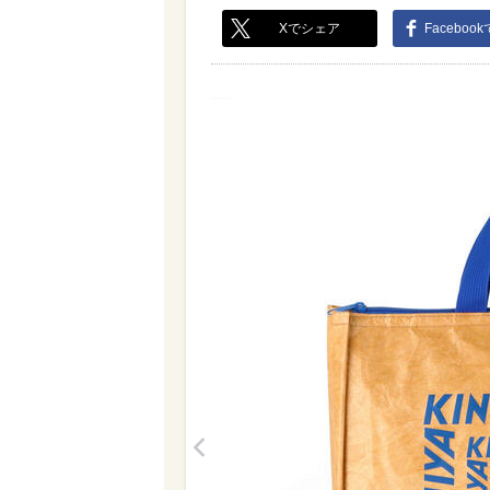
Xでシェア
Faceboo
<