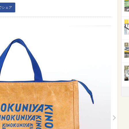
kでシェア
3
4
5