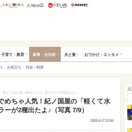
総研 ディズニー特集
mimot.
うまいめし
うまいパン
うまい肉
Medery.
ママ*
子育て・教育
家事・生活術
夫と妻
おでかけ・エンタメ
れ
お役立ち
社会・制度
人
「軽くて水に強い保冷バッグ」新カラーが2種出たよ♪
でめちゃ人気！紀ノ国屋の「軽くて水
1
ーが2種出たよ♪（写真 7/9）
2025.4.17 21:00
2