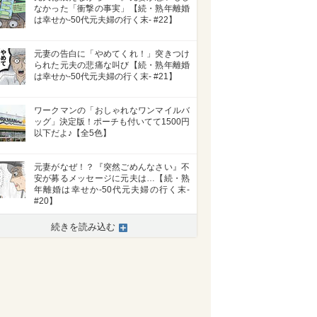
なかった「衝撃の事実」【続・熟年離婚
は幸せか-50代元夫婦の行く末- #22】
元妻の告白に「やめてくれ！」突きつけ
られた元夫の悲痛な叫び【続・熟年離婚
は幸せか-50代元夫婦の行く末- #21】
ワークマンの「おしゃれなワンマイルバ
ッグ」決定版！ポーチも付いてて1500円
以下だよ♪【全5色】
元妻がなぜ！？『突然ごめんなさい』不
安が募るメッセージに元夫は…【続・熟
年離婚は幸せか-50代元夫婦の行く末-
#20】
続きを読み込む
>