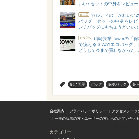
いい♪ セットの中身をレビュー
カルディの「かわいい2
食生活
バッグ」セットの中身をレビ
ンチバッグにもちょうどいいよ
山崎実業 towerの「
お役立ち
で洗える３WAYエコバッグ」
どうして今まで買わなかった
>
紀ノ国屋
バッグ
保冷バッグ
暮
会社案内
プライバシーポリシー
アクセスデータ
一般の読者の方・ユーザーの方からのお問い合わ
カテゴリー