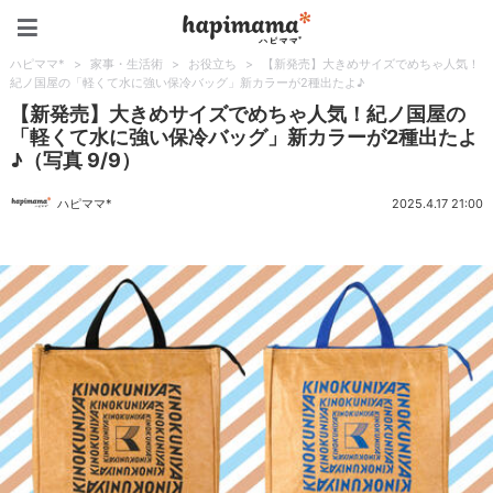
ハピママ*
ハピママ*
>
家事・生活術
>
お役立ち
>
【新発売】大きめサイズでめちゃ人気！
紀ノ国屋の「軽くて水に強い保冷バッグ」新カラーが2種出たよ♪
【新発売】大きめサイズでめちゃ人気！紀ノ国屋の
「軽くて水に強い保冷バッグ」新カラーが2種出たよ
♪（写真 9/9）
ハピママ*
2025.4.17 21:00