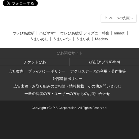
ページの先頭へ
ウレぴあ総研
|
ハピママ*
|
ウレぴあ総研 ディズニー特集
|
mimot.
|
うまいめし
|
うまいパン
|
うまい肉
|
Medery.
ぴあ関連サイト
チケットぴあ
ぴあ(アプリ&Web)
会社案内
プライバシーポリシー
アクセスデータの利用・著作権等
外部送信ポリシー
広告出稿・お取り組みのご相談・情報掲載・その他お問い合わせ
一般の読者の方・ユーザーの方からのお問い合わせ
Copyright (C) PIA Corporation. All Rights Reserved.