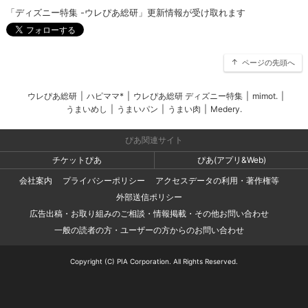
「ディズニー特集 -ウレぴあ総研」更新情報が受け取れます
ページの先頭へ
ウレぴあ総研
|
ハピママ*
|
ウレぴあ総研 ディズニー特集
|
mimot.
|
うまいめし
|
うまいパン
|
うまい肉
|
Medery.
ぴあ関連サイト
チケットぴあ
ぴあ(アプリ&Web)
会社案内
プライバシーポリシー
アクセスデータの利用・著作権等
外部送信ポリシー
広告出稿・お取り組みのご相談・情報掲載・その他お問い合わせ
一般の読者の方・ユーザーの方からのお問い合わせ
Copyright (C) PIA Corporation. All Rights Reserved.