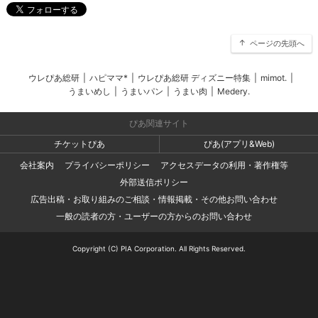
ページの先頭へ
ウレぴあ総研
|
ハピママ*
|
ウレぴあ総研 ディズニー特集
|
mimot.
|
うまいめし
|
うまいパン
|
うまい肉
|
Medery.
ぴあ関連サイト
チケットぴあ
ぴあ(アプリ&Web)
会社案内
プライバシーポリシー
アクセスデータの利用・著作権等
外部送信ポリシー
広告出稿・お取り組みのご相談・情報掲載・その他お問い合わせ
一般の読者の方・ユーザーの方からのお問い合わせ
Copyright (C) PIA Corporation. All Rights Reserved.