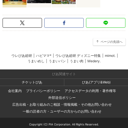
ページの先頭へ
ウレぴあ総研
|
ハピママ*
|
ウレぴあ総研 ディズニー特集
|
mimot.
|
うまいめし
|
うまいパン
|
うまい肉
|
Medery.
ぴあ関連サイト
チケットぴあ
ぴあ(アプリ&Web)
会社案内
プライバシーポリシー
アクセスデータの利用・著作権等
外部送信ポリシー
広告出稿・お取り組みのご相談・情報掲載・その他お問い合わせ
一般の読者の方・ユーザーの方からのお問い合わせ
Copyright (C) PIA Corporation. All Rights Reserved.