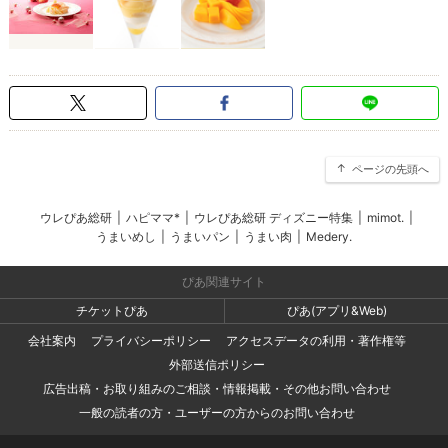
ページの先頭へ
ウレぴあ総研
|
ハピママ*
|
ウレぴあ総研 ディズニー特集
|
mimot.
|
うまいめし
|
うまいパン
|
うまい肉
|
Medery.
ぴあ関連サイト
チケットぴあ
ぴあ(アプリ&Web)
会社案内
プライバシーポリシー
アクセスデータの利用・著作権等
外部送信ポリシー
広告出稿・お取り組みのご相談・情報掲載・その他お問い合わせ
一般の読者の方・ユーザーの方からのお問い合わせ