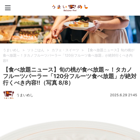
うまいめし
うまいめし
>
ソトごはん
>
カフェ・スイーツ
>
【食べ放題ニュース】旬の桃が
食べ放題～！タカノフルーツパーラー「120分フルーツ食べ放題」が絶対行くべき内
容!!
【食べ放題ニュース】旬の桃が食べ放題～！タカノ
フルーツパーラー「120分フルーツ食べ放題」が絶対
行くべき内容!!（写真 8/8）
うまいめし
2025.6.29 21:45