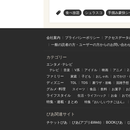
>
食べ放題
シュラスコ
手掴み豪快シ
会社案内
プライバシーポリシー
アクセスデータ
一般の読者の方・ユーザーの方からのお問い合わ
カテゴリー
エンタメ･テレビ
テレビ
音楽
V系
アイドル
映画
アニメ
2
ファミリー
家庭
子ども
おしゃれ
おでかけ・
ディズニー
TDL
TDS
裏ワザ・攻略
混雑予想
グルメ･料理
スイーツ
食品
飲料
お菓子
お
ライフスタイル
生活・ライフハック
お金
おで
特集
・
連載
・
まとめ
特集『おいしいウチごはん』
ぴあ関連サイト
チケットぴあ
ぴあ(アプリ&Web)
BOOKぴあ