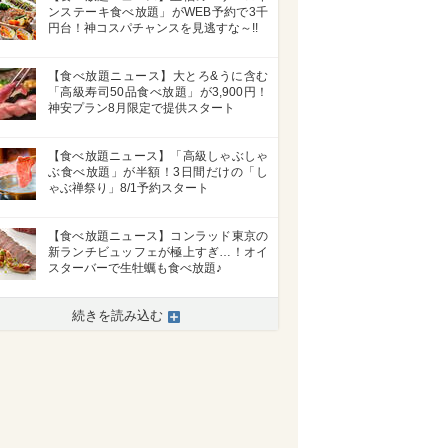
ンステーキ食べ放題」がWEB予約で3千
円台！神コスパチャンスを見逃すな～!!
【食べ放題ニュース】大とろ&うに含む
「高級寿司50品食べ放題」が3,900円！
神安プラン8月限定で提供スタート
【食べ放題ニュース】「高級しゃぶしゃ
ぶ食べ放題」が半額！3日間だけの「し
ゃぶ禅祭り」8/1予約スタート
【食べ放題ニュース】コンラッド東京の
新ランチビュッフェが極上すぎ…！オイ
スターバーで生牡蠣も食べ放題♪
続きを読み込む
>