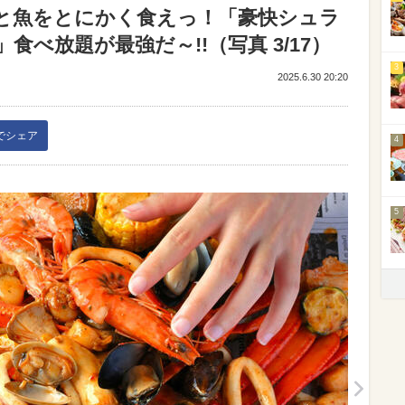
と魚をとにかく食えっ！「豪快シュラ
べ放題が最強だ～!!（写真 3/17）
3
2025.6.30 20:20
kでシェア
4
5