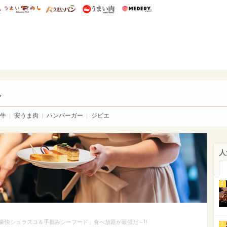
総研 ディズニー特集
mimot.
うまいめし
うまいパン
うまい肉
Medery.
い肉
し
牛
安うま肉
ハンバーガー
ジビエ
人
1
豪快シュラスコ＆手掴みシーフード」食べ放題が最強だ～!!
2