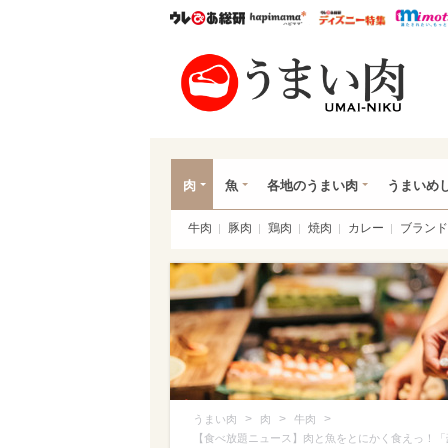
ウレぴあ総研
ハピママ*
ウレぴあ
うま
肉
魚
各地のうまい肉
うまいめ
牛肉
豚肉
鶏肉
焼肉
カレー
ブランド
>
>
>
うまい肉
肉
牛肉
【食べ放題ニュース】肉と魚をとにかく食えっ！「