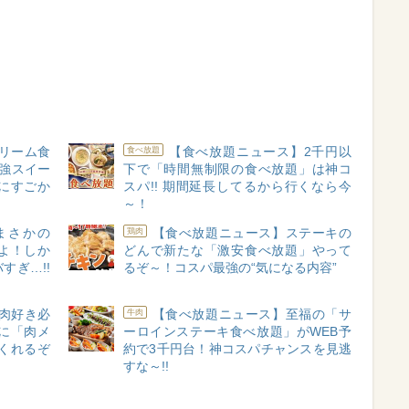
リーム食
【食べ放題ニュース】2千円以
食べ放題
最強スイー
下で「時間無制限の食べ放題」は神コ
にすごか
スパ!! 期間延長してるから行くなら今
～！
まさかの
【食べ放題ニュース】ステーキの
鶏肉
よ！しか
どんで新たな「激安食べ放題」やって
すぎ…!!
るぞ～！コスパ最強の“気になる内容”
肉好き必
【食べ放題ニュース】至福の「サ
牛肉
に「肉メ
ーロインステーキ食べ放題」がWEB予
くれるぞ
約で3千円台！神コスパチャンスを見逃
すな～!!