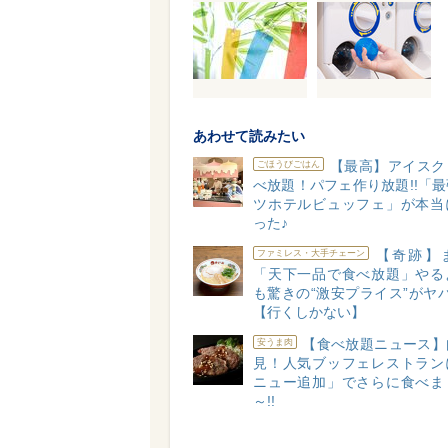
あわせて読みたい
【最高】アイスク
ごほうびごはん
べ放題！パフェ作り放題!!「
ツホテルビュッフェ」が本当
った♪
【奇跡】
ファミレス・大手チェーン
「天下一品で食べ放題」やる
も驚きの“激安プライス”がヤバ
【行くしかない】
【食べ放題ニュース】
安うま肉
見！人気ブッフェレストラン
ニュー追加」でさらに食べま
～!!