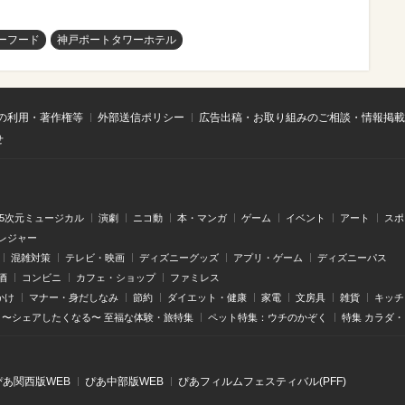
ーフード
神戸ポートタワーホテル
の利用・著作権等
外部送信ポリシー
広告出稿・お取り組みのご相談・情報掲載
せ
.5次元ミュージカル
演劇
ニコ動
本・マンガ
ゲーム
イベント
アート
スポ
レジャー
混雑対策
テレビ・映画
ディズニーグッズ
アプリ・ゲーム
ディズニーパス
酒
コンビニ
カフェ・ショップ
ファミレス
かけ
マナー・身だしなみ
節約
ダイエット・健康
家電
文房具
雑貨
キッチ
〜シェアしたくなる〜 至福な体験・旅特集
ペット特集：ウチのかぞく
特集 カラダ
ぴあ関⻄版WEB
ぴあ中部版WEB
ぴあフィルムフェスティバル(PFF)