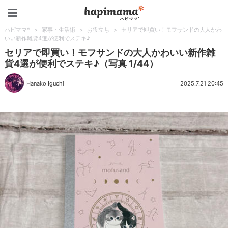
ハピママ*
ハピママ*
>
家事・生活術
>
お役立ち
>
セリアで即買い！モフサンドの大人かわ
いい新作雑貨4選が便利でステキ♪
セリアで即買い！モフサンドの大人かわいい新作雑
貨4選が便利でステキ♪（写真 1/44）
Hanako Iguchi
2025.7.21 20:45