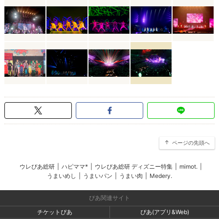
ページの先頭へ
ウレぴあ総研
|
ハピママ*
|
ウレぴあ総研 ディズニー特集
|
mimot.
|
うまいめし
|
うまいパン
|
うまい肉
|
Medery.
ぴあ関連サイト
チケットぴあ
ぴあ(アプリ&Web)