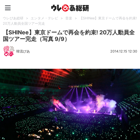
ウレぴあ総研（うれぴあ）
ウレぴあ総研
>
エンタメ・テレビ
>
音楽
>
【SHINee】東京ドームで再会を約束!
20万人動員全国ツアー完走
【SHINee】東京ドームで再会を約束! 20万人動員全
国ツアー完走（写真 9/9）
韓流ぴあ
2014.12.15 12:30