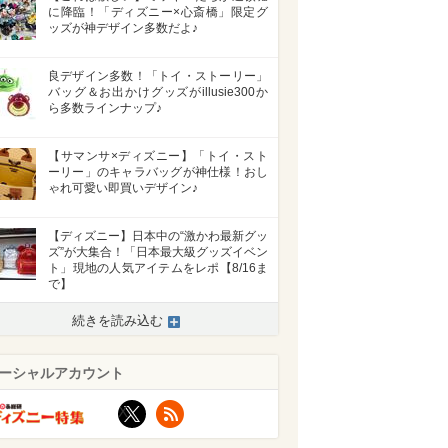
に降臨！「ディズニー×心斎橋」限定グ
ッズが神デザイン多数だよ♪
良デザイン多数！「トイ・ストーリー」
バッグ＆お出かけグッズがillusie300か
ら多数ラインナップ♪
【サマンサ×ディズニー】「トイ・スト
ーリー」のキャラバッグが神仕様！おし
ゃれ可愛い即買いデザイン♪
【ディズニー】日本中の“激かわ最新グッ
ズ”が大集合！「日本最大級グッズイベン
ト」現地の人気アイテムをレポ【8/16ま
で】
続きを読み込む
ーシャルアカウント
X
RSS