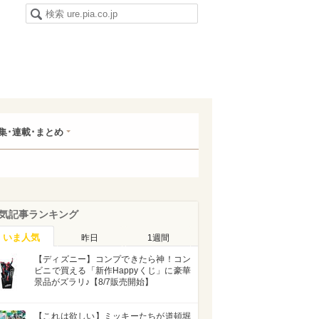
集･連載･まとめ
気記事ランキング
いま人気
昨日
1週間
【ディズニー】コンプできたら神！コン
ビニで買える「新作Happyくじ」に豪華
景品がズラリ♪【8/7販売開始】
【これは欲しい】ミッキーたちが道頓堀