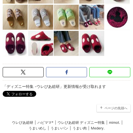
「ディズニー特集 -ウレぴあ総研」更新情報が受け取れます
ページの先頭へ
ウレぴあ総研
|
ハピママ*
|
ウレぴあ総研 ディズニー特集
|
mimot.
|
うまいめし
|
うまいパン
|
うまい肉
|
Medery.