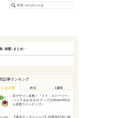
集･連載･まとめ
気記事ランキング
いま人気
昨日
1週間
良デザイン多数！「トイ・ストーリー」
バッグ＆お出かけグッズがillusie300か
ら多数ラインナップ♪
【東京ディズニーシー】25周年記念に絶