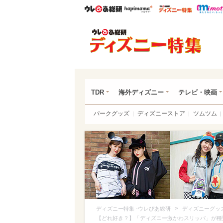
ウレぴあ総研
ハピママ*
ウレぴあ
ディ
TDR
海外ディズニー
テレビ・映画
パークグッズ
ディズニーストア
ツムツム
>
ディズニー特集 -ウレぴあ総研
ディズニーグッ
【どれ好き？】「ディズニー激かわスリッパ」が種