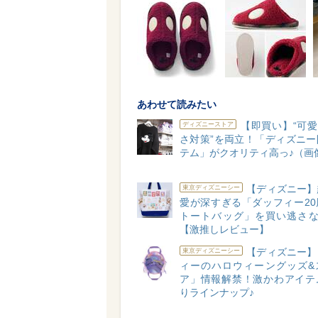
あわせて読みたい
【即買い】“可愛
ディズニーストア
さ対策”を両立！「ディズニー
テム」がクオリティ高っ♪（画
【ディズニー】
東京ディズニーシー
愛が深すぎる「ダッフィー20
トートバッグ」を買い逃さない
【激推しレビュー】
【ディズニー】
東京ディズニーシー
ィーのハロウィーングッズ&
ア」情報解禁！激かわアイテ
りラインナップ♪