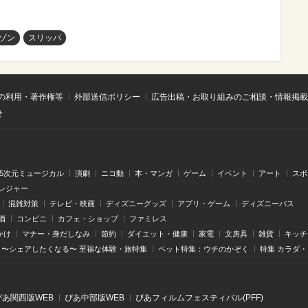
ゾン
スリッパ
の利用・著作権等
外部送信ポリシー
広告出稿・お取り組みのご相談・情報掲載
せ
.5次元ミュージカル
演劇
ニコ動
本・マンガ
ゲーム
イベント
アート
スポ
レジャー
混雑対策
テレビ・映画
ディズニーグッズ
アプリ・ゲーム
ディズニーパス
酒
コンビニ
カフェ・ショップ
ファミレス
かけ
マナー・身だしなみ
節約
ダイエット・健康
家電
文房具
雑貨
キッチ
〜シェアしたくなる〜 至福な体験・旅特集
ペット特集：ウチのかぞく
特集 カラダ
ぴあ関⻄版WEB
ぴあ中部版WEB
ぴあフィルムフェスティバル(PFF)