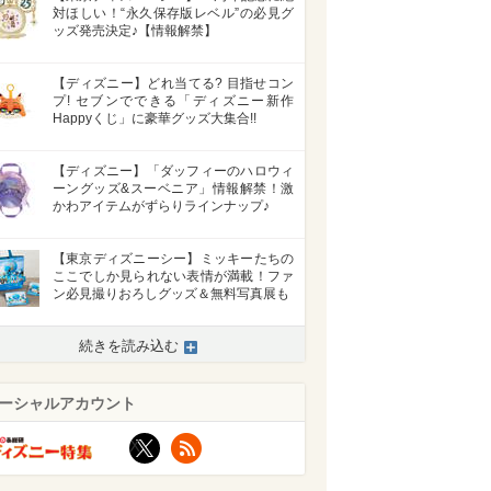
対ほしい！“永久保存版レベル”の必見グ
ッズ発売決定♪【情報解禁】
【ディズニー】どれ当てる? 目指せコン
プ! セブンでできる「ディズニー新作
Happyくじ」に豪華グッズ大集合!!
【ディズニー】「ダッフィーのハロウィ
ーングッズ&スーベニア」情報解禁！激
かわアイテムがずらりラインナップ♪
【東京ディズニーシー】ミッキーたちの
ここでしか見られない表情が満載！ファ
ン必見撮りおろしグッズ＆無料写真展も
続きを読み込む
ーシャルアカウント
X
RSS