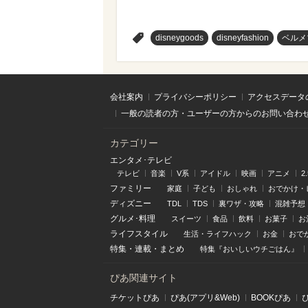
>
disneygoods
disneyfashion
ベルメ
会社案内
プライバシーポリシー
アクセスデータ
一般の読者の方・ユーザーの方からのお問い合わ
カテゴリー
エンタメ･テレビ
テレビ
音楽
V系
アイドル
映画
アニメ
2
ファミリー
家庭
子ども
おしゃれ
おでかけ・
ディズニー
TDL
TDS
裏ワザ・攻略
混雑予想
グルメ･料理
スイーツ
食品
飲料
お菓子
お
ライフスタイル
生活・ライフハック
お金
おで
特集
・
連載
・
まとめ
特集『おいしいウチごはん』
ぴあ関連サイト
チケットぴあ
ぴあ(アプリ&Web)
BOOKぴあ