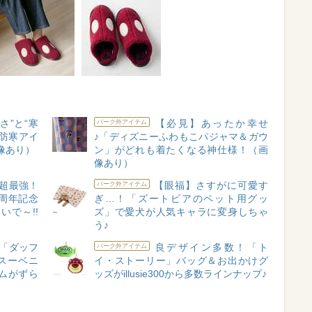
さ”と“寒
【必見】あったか幸せ
パーク外アイテム
防寒アイ
♪「ディズニーふわもこパジャマ＆ガウ
像あり）
ン」がどれも着たくなる神仕様！（画
像あり）
超最強！
【眼福】さすがに可愛す
パーク外アイテム
周年記念
ぎ…！「ズートピアのペット用グッ
で～!!
ズ」で愛犬が人気キャラに変身しちゃ
う♪
「ダッフ
良デザイン多数！「ト
パーク外アイテム
スーベニ
イ・ストーリー」バッグ＆お出かけグ
ムがずら
ッズがillusie300から多数ラインナップ♪