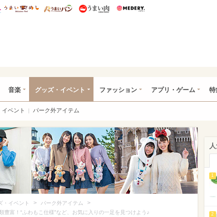
総研 ディズニー特集
mimot.
うまいめし
うまいパン
うまい肉
Medery.
ズニー特集 -ウレぴあ総研
音楽
グッズ・イベント
ファッション
アプリ・ゲーム
特
イベント
パーク外アイテム
人
1
>
>
ズ・イベント
パーク外アイテム
類豊富！“ふわもこ仕様”など、お気に入りの一足を見つけよう♪
2