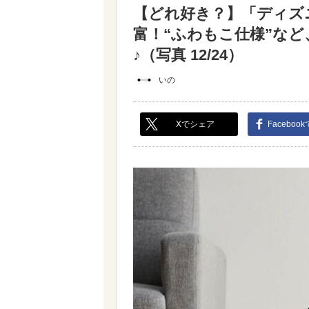
【どれ好き？】「ディズ
富！“ふわもこ仕様”な
♪（写真 12/24）
いの
Xでシェア
Faceboo