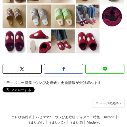
「ディズニー特集 -ウレぴあ総研」更新情報が受け取れます
ページの先頭へ
ウレぴあ総研
|
ハピママ*
|
ウレぴあ総研 ディズニー特集
|
mimot.
|
うまいめし
|
うまいパン
|
うまい肉
|
Medery.