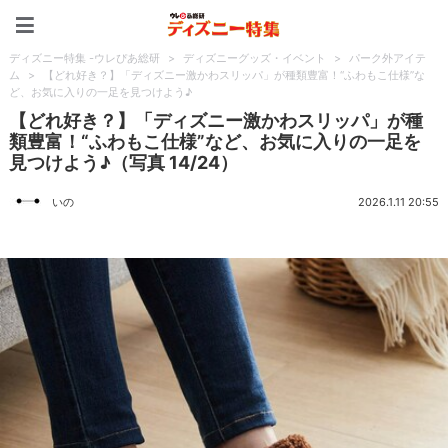
ディズニー特集 -ウレぴあ
ディズニー特集 -ウレぴあ総研
>
ディズニーグッズ・イベント
>
パーク外アイテ
ム
>
【どれ好き？】「ディズニー激かわスリッパ」が種類豊富！“ふわもこ仕様”な
ど、お気に入りの一足を見つけよう♪
【どれ好き？】「ディズニー激かわスリッパ」が種
類豊富！“ふわもこ仕様”など、お気に入りの一足を
見つけよう♪（写真 14/24）
いの
2026.1.11 20:55