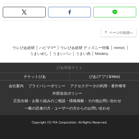
ページの先頭へ
ウレぴあ総研
|
ハピママ*
|
ウレぴあ総研 ディズニー特集
|
mimot.
|
うまいめし
|
うまいパン
|
うまい肉
|
Medery.
ぴあ関連サイト
チケットぴあ
ぴあ(アプリ&Web)
会社案内
プライバシーポリシー
アクセスデータの利用・著作権等
外部送信ポリシー
広告出稿・お取り組みのご相談・情報掲載・その他お問い合わせ
一般の読者の方・ユーザーの方からのお問い合わせ
Copyright (C) PIA Corporation. All Rights Reserved.