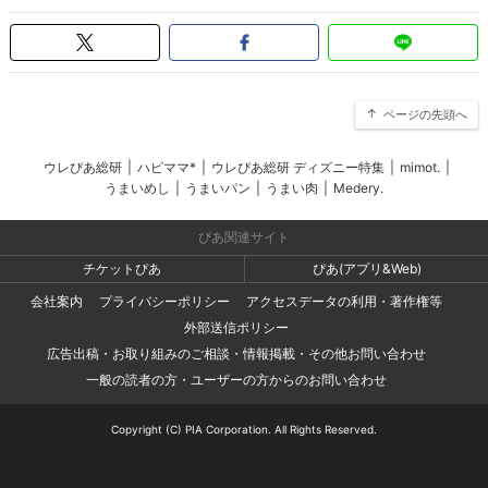
ページの先頭へ
ウレぴあ総研
|
ハピママ*
|
ウレぴあ総研 ディズニー特集
|
mimot.
|
うまいめし
|
うまいパン
|
うまい肉
|
Medery.
ぴあ関連サイト
チケットぴあ
ぴあ(アプリ&Web)
会社案内
プライバシーポリシー
アクセスデータの利用・著作権等
外部送信ポリシー
広告出稿・お取り組みのご相談・情報掲載・その他お問い合わせ
一般の読者の方・ユーザーの方からのお問い合わせ
Copyright (C) PIA Corporation. All Rights Reserved.