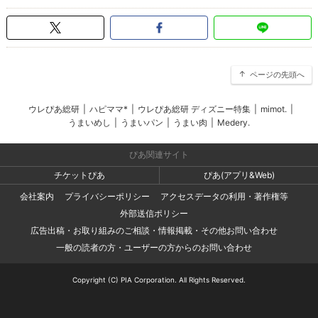
ページの先頭へ
ウレぴあ総研
|
ハピママ*
|
ウレぴあ総研 ディズニー特集
|
mimot.
|
うまいめし
|
うまいパン
|
うまい肉
|
Medery.
ぴあ関連サイト
チケットぴあ
ぴあ(アプリ&Web)
会社案内
プライバシーポリシー
アクセスデータの利用・著作権等
外部送信ポリシー
広告出稿・お取り組みのご相談・情報掲載・その他お問い合わせ
一般の読者の方・ユーザーの方からのお問い合わせ
Copyright (C) PIA Corporation. All Rights Reserved.