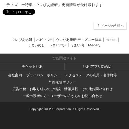
「ディズニー特集 -ウレぴあ総研」更新情報が受け取れます
ページの先頭へ
ウレぴあ総研
|
ハピママ*
|
ウレぴあ総研 ディズニー特集
|
mimot.
|
うまいめし
|
うまいパン
|
うまい肉
|
Medery.
ぴあ関連サイト
チケットぴあ
ぴあ(アプリ&Web)
会社案内
プライバシーポリシー
アクセスデータの利用・著作権等
外部送信ポリシー
広告出稿・お取り組みのご相談・情報掲載・その他お問い合わせ
一般の読者の方・ユーザーの方からのお問い合わせ
Copyright (C) PIA Corporation. All Rights Reserved.