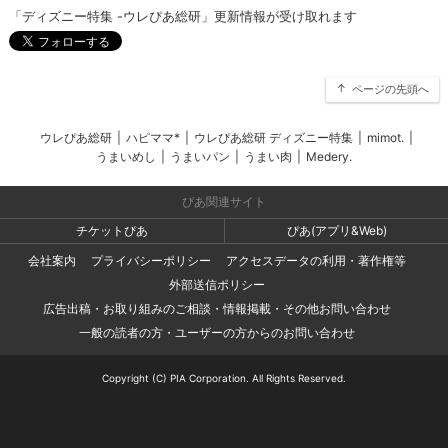
「ディズニー特集 -ウレぴあ総研」更新情報が受け取れます
ページの先頭へ
ウレぴあ総研
|
ハピママ*
|
ウレぴあ総研 ディズニー特集
|
mimot.
|
うまいめし
|
うまいパン
|
うまい肉
|
Medery.
ぴあ関連サイト
チケットぴあ
ぴあ(アプリ&Web)
会社案内
プライバシーポリシー
アクセスデータの利用・著作権等
外部送信ポリシー
広告出稿・お取り組みのご相談・情報掲載・その他お問い合わせ
一般の読者の方・ユーザーの方からのお問い合わせ
Copyright (C) PIA Corporation. All Rights Reserved.