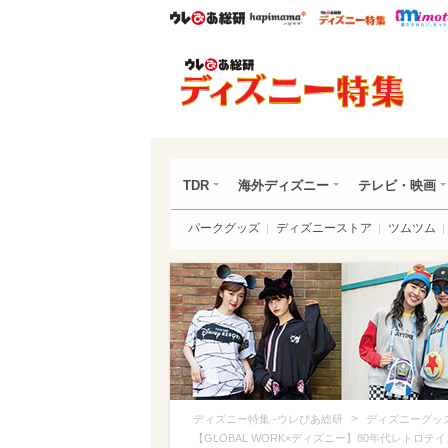
ウレぴあ総研
ハピママ*
ウレぴあ
ディ
TDR
海外ディズニー
テレビ・映画
パークグッズ
ディズニーストア
ツムツム
>
ディズニー特集 -ウレぴあ総研
ディズニーグッ
【GLOBAL WORK×ディズニー】80年代レト