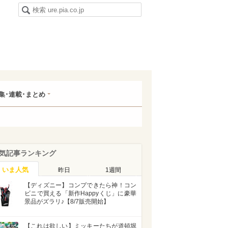
集･連載･まとめ
気記事ランキング
いま人気
昨日
1週間
【ディズニー】コンプできたら神！コン
ビニで買える「新作Happyくじ」に豪華
景品がズラリ♪【8/7販売開始】
【これは欲しい】ミッキーたちが道頓堀