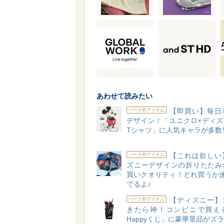
あわせて読みたい
【即買い】毎日
パーク外アイテム
デザイン！「ユニクロ×ディズ
Tシャツ」に人気キャラが多数
【これは欲しい
パーク外アイテム
ズニーデザインの折りたたみ
買いクオリティ！どれ買うか迷
でるよ♪
【ディズニー】
パーク外アイテム
きたら神！コンビニで買え
Happyくじ」に豪華景品がズラリ