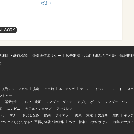
だよ♪
AL WORK
の利用・著作権等
外部送信ポリシー
広告出稿・お取り組みのご相談・情報掲載
せ
.5次元ミュージカル
演劇
ニコ動
本・マンガ
ゲーム
イベント
アート
スポ
レジャー
混雑対策
テレビ・映画
ディズニーグッズ
アプリ・ゲーム
ディズニーパス
酒
コンビニ
カフェ・ショップ
ファミレス
かけ
マナー・身だしなみ
節約
ダイエット・健康
家電
文房具
雑貨
キッチ
〜シェアしたくなる〜 至福な体験・旅特集
ペット特集：ウチのかぞく
特集 カラダ