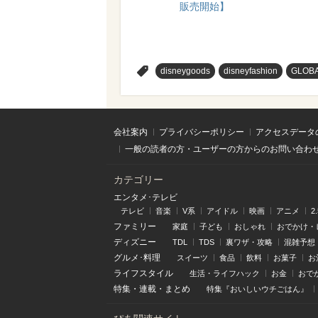
販売開始】
>
disneygoods
disneyfashion
GLOB
会社案内
プライバシーポリシー
アクセスデータ
一般の読者の方・ユーザーの方からのお問い合わ
カテゴリー
エンタメ･テレビ
テレビ
音楽
V系
アイドル
映画
アニメ
2
ファミリー
家庭
子ども
おしゃれ
おでかけ・
ディズニー
TDL
TDS
裏ワザ・攻略
混雑予想
グルメ･料理
スイーツ
食品
飲料
お菓子
お
ライフスタイル
生活・ライフハック
お金
おで
特集
・
連載
・
まとめ
特集『おいしいウチごはん』