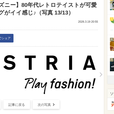
ディズニー】80年代レトロテイストが可愛
イイ感じ♪（写真 13/13）
3
2026.3.19 20:55
kでシェア
4
5
ソ
記事に戻る
次の写真