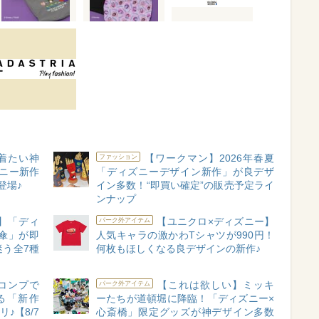
着たい神
【ワークマン】2026年春夏
ファッション
ニー新作
「ディズニーデザイン新作」が良デザ
登場♪
イン多数！“即買い確定”の販売予定ライ
ンナップ
】「ディ
【ユニクロ×ディズニー】
パーク外アイテム
傘」が即
人気キャラの激かわTシャツが990円！
う全7種
何枚もほしくなる良デザインの新作♪
コンプで
【これは欲しい】ミッキ
パーク外アイテム
る「新作
ーたちが道頓堀に降臨！「ディズニー×
♪【8/7
心斎橋」限定グッズが神デザイン多数