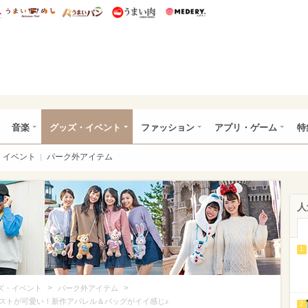
総研 ディズニー特集
mimot.
うまいめし
うまいパン
うまい肉
Medery.
ズニー特集 -ウレぴあ総研
音楽
グッズ・イベント
ファッション
アプリ・ゲーム
特
イベント
パーク外アイテム
人
1
>
>
ズ・イベント
パーク外アイテム
ロテイストが可愛い！新作アパレル＆バッグがイイ感じ♪
2