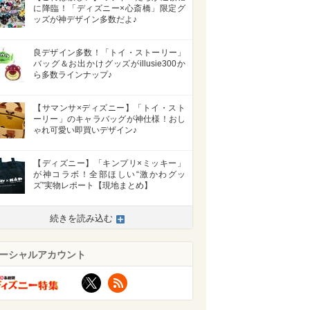
に降臨！「ディズニー×心斎橋」限定グ
ッズが神デザイン多数だよ♪
良デザイン多数！「トイ・ストーリー」
バッグ＆お出かけグッズがillusie300か
ら多数ラインナップ♪
【サマンサ×ディズニー】「トイ・スト
ーリー」のキャラバッグが神仕様！おし
ゃれ可愛い即買いデザイン♪
【ディズニー】「キンプリ×ミッキー」
が神コラボ！全部ほしい“激かわグッ
ズ”実物レポート【現地まとめ】
>
続きを読み込む
ーシャルアカウント
X
RSS