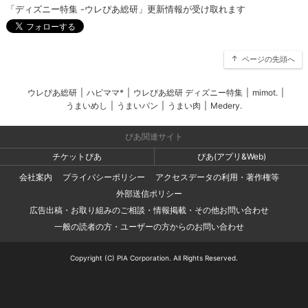
「ディズニー特集 -ウレぴあ総研」更新情報が受け取れます
ページの先頭へ
ウレぴあ総研
|
ハピママ*
|
ウレぴあ総研 ディズニー特集
|
mimot.
|
うまいめし
|
うまいパン
|
うまい肉
|
Medery.
ぴあ関連サイト
チケットぴあ
ぴあ(アプリ&Web)
会社案内
プライバシーポリシー
アクセスデータの利用・著作権等
外部送信ポリシー
広告出稿・お取り組みのご相談・情報掲載・その他お問い合わせ
一般の読者の方・ユーザーの方からのお問い合わせ
Copyright (C) PIA Corporation. All Rights Reserved.