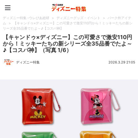
ディズニー特集 -ウレぴあ
ディズニー特集 -ウレぴあ総研
>
ディズニーグッズ・イベント
>
パーク外アイテ
ム
>
【キャンドゥ×ディズニー】この可愛さで激安110円から！ミッキーたちの新シ
リーズ全35品番でたよ～♪【コスパ神】
【キャンドゥ×ディズニー】この可愛さで激安110円
から！ミッキーたちの新シリーズ全35品番でたよ～
♪【コスパ神】（写真 1/6）
ディズニー特集
2026.3.29 21:05