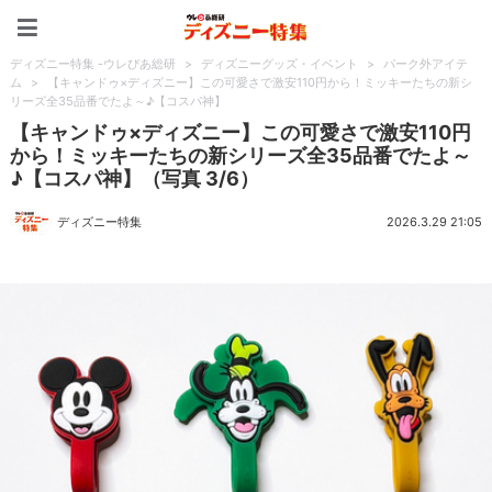
ディズニー特集 -ウレぴあ
ディズニー特集 -ウレぴあ総研
>
ディズニーグッズ・イベント
>
パーク外アイテ
ム
>
【キャンドゥ×ディズニー】この可愛さで激安110円から！ミッキーたちの新シ
リーズ全35品番でたよ～♪【コスパ神】
【キャンドゥ×ディズニー】この可愛さで激安110円
から！ミッキーたちの新シリーズ全35品番でたよ～
♪【コスパ神】（写真 3/6）
ディズニー特集
2026.3.29 21:05