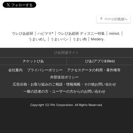
ページの先頭へ
ウレぴあ総研
|
ハピママ*
|
ウレぴあ総研 ディズニー特集
|
mimot.
|
うまいめし
|
うまいパン
|
うまい肉
|
Medery.
ぴあ関連サイト
チケットぴあ
ぴあ(アプリ&Web)
会社案内
プライバシーポリシー
アクセスデータの利用・著作権等
外部送信ポリシー
広告出稿・お取り組みのご相談・情報掲載・その他お問い合わせ
一般の読者の方・ユーザーの方からのお問い合わせ
Copyright (C) PIA Corporation. All Rights Reserved.