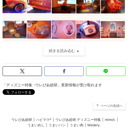
続きを読み込む
「ディズニー特集 -ウレぴあ総研」更新情報が受け取れます
ページの先頭へ
ウレぴあ総研
|
ハピママ*
|
ウレぴあ総研 ディズニー特集
|
mimot.
|
うまいめし
|
うまいパン
|
うまい肉
|
Medery.