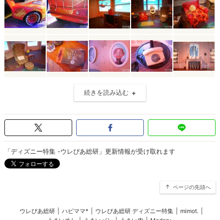
続きを読み込む
「ディズニー特集 -ウレぴあ総研」更新情報が受け取れます
ページの先頭へ
ウレぴあ総研
|
ハピママ*
|
ウレぴあ総研 ディズニー特集
|
mimot.
|