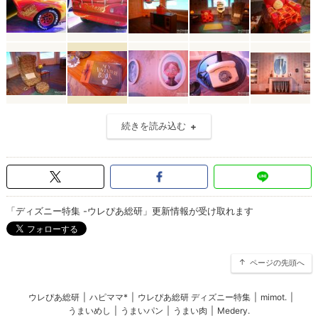
続きを読み込む
「ディズニー特集 -ウレぴあ総研」更新情報が受け取れます
ページの先頭へ
ウレぴあ総研
|
ハピママ*
|
ウレぴあ総研 ディズニー特集
|
mimot.
|
うまいめし
|
うまいパン
|
うまい肉
|
Medery.