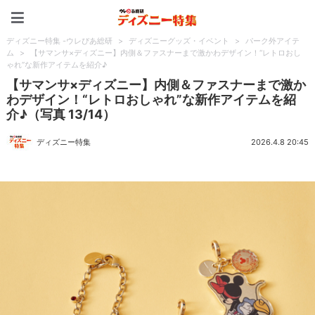
ディズニー特集 -ウレぴあ
ディズニー特集 -ウレぴあ総研
>
ディズニーグッズ・イベント
>
パーク外アイテ
ム
>
【サマンサ×ディズニー】内側＆ファスナーまで激かわデザイン！“レトロおし
ゃれ”な新作アイテムを紹介♪
【サマンサ×ディズニー】内側＆ファスナーまで激か
わデザイン！“レトロおしゃれ”な新作アイテムを紹
介♪（写真 13/14）
ディズニー特集
2026.4.8 20:45