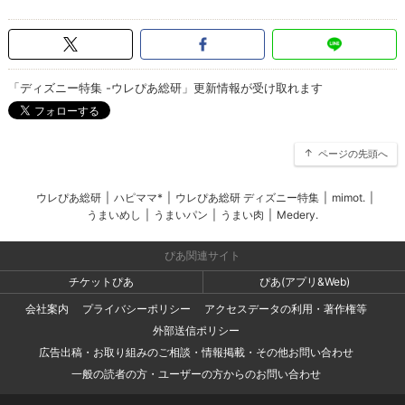
「ディズニー特集 -ウレぴあ総研」更新情報が受け取れます
ページの先頭へ
ウレぴあ総研
|
ハピママ*
|
ウレぴあ総研 ディズニー特集
|
mimot.
|
うまいめし
|
うまいパン
|
うまい肉
|
Medery.
ぴあ関連サイト
チケットぴあ
ぴあ(アプリ&Web)
会社案内
プライバシーポリシー
アクセスデータの利用・著作権等
外部送信ポリシー
広告出稿・お取り組みのご相談・情報掲載・その他お問い合わせ
一般の読者の方・ユーザーの方からのお問い合わせ