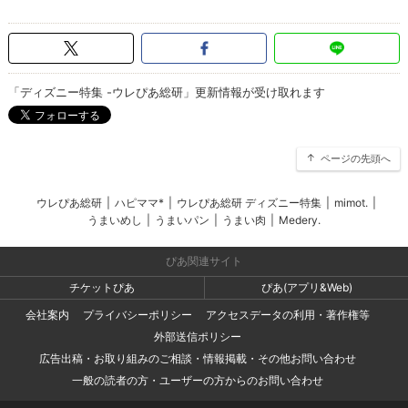
「ディズニー特集 -ウレぴあ総研」更新情報が受け取れます
ページの先頭へ
ウレぴあ総研
|
ハピママ*
|
ウレぴあ総研 ディズニー特集
|
mimot.
|
うまいめし
|
うまいパン
|
うまい肉
|
Medery.
ぴあ関連サイト
チケットぴあ
ぴあ(アプリ&Web)
会社案内
プライバシーポリシー
アクセスデータの利用・著作権等
外部送信ポリシー
広告出稿・お取り組みのご相談・情報掲載・その他お問い合わせ
一般の読者の方・ユーザーの方からのお問い合わせ