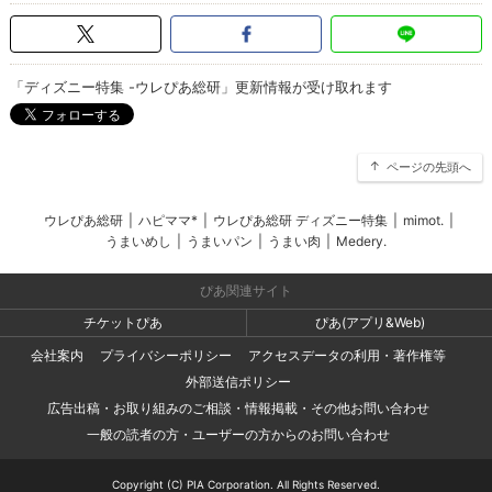
「ディズニー特集 -ウレぴあ総研」更新情報が受け取れます
ページの先頭へ
ウレぴあ総研
|
ハピママ*
|
ウレぴあ総研 ディズニー特集
|
mimot.
|
うまいめし
|
うまいパン
|
うまい肉
|
Medery.
ぴあ関連サイト
チケットぴあ
ぴあ(アプリ&Web)
会社案内
プライバシーポリシー
アクセスデータの利用・著作権等
外部送信ポリシー
広告出稿・お取り組みのご相談・情報掲載・その他お問い合わせ
一般の読者の方・ユーザーの方からのお問い合わせ
Copyright (C) PIA Corporation. All Rights Reserved.