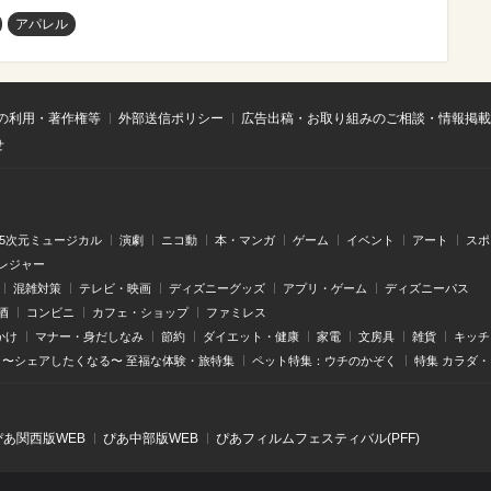
アパレル
の利用・著作権等
外部送信ポリシー
広告出稿・お取り組みのご相談・情報掲載
せ
.5次元ミュージカル
演劇
ニコ動
本・マンガ
ゲーム
イベント
アート
スポ
レジャー
混雑対策
テレビ・映画
ディズニーグッズ
アプリ・ゲーム
ディズニーパス
酒
コンビニ
カフェ・ショップ
ファミレス
かけ
マナー・身だしなみ
節約
ダイエット・健康
家電
文房具
雑貨
キッチ
〜シェアしたくなる〜 至福な体験・旅特集
ペット特集：ウチのかぞく
特集 カラダ
ぴあ関⻄版WEB
ぴあ中部版WEB
ぴあフィルムフェスティバル(PFF)