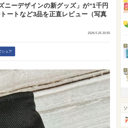
ズニーデザインの新グッズ」が“1千円
冷トートなど3品を正直レビュー（写真
3
2026.5.25 20:55
4
kでシェア
5
ソ