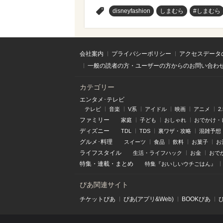
>
disneyfashion
しまむら
#しまむら
会社案内
プライバシーポリシー
アクセスデータ
一般の読者の方・ユーザーの方からのお問い合わ
カテゴリー
エンタメ･テレビ
テレビ
音楽
V系
アイドル
映画
アニメ
2
ファミリー
家庭
子ども
おしゃれ
おでかけ・
ディズニー
TDL
TDS
裏ワザ・攻略
混雑予想
グルメ･料理
スイーツ
食品
飲料
お菓子
お
ライフスタイル
生活・ライフハック
お金
おで
特集
・
連載
・
まとめ
特集『おいしいウチごはん』
ぴあ関連サイト
チケットぴあ
ぴあ(アプリ&Web)
BOOKぴあ