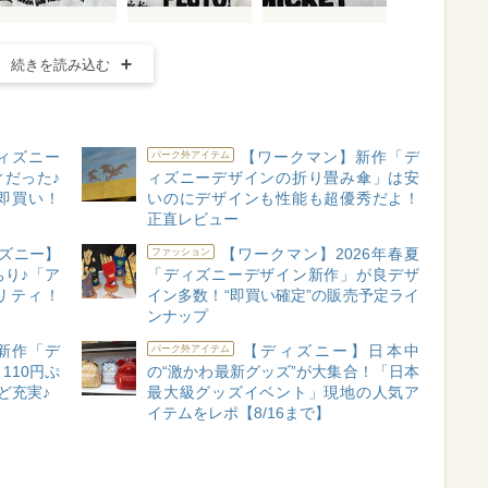
続きを読み込む
ィズニー
【ワークマン】新作「デ
パーク外アイテム
だった♪
ィズニーデザインの折り畳み傘」は安
即買い！
いのにデザインも性能も超優秀だよ！
正直レビュー
ズニー】
【ワークマン】2026年春夏
ファッション
り♪「ア
「ディズニーデザイン新作」が良デザ
リティ！
イン多数！“即買い確定”の販売予定ライ
ンナップ
新作「デ
【ディズニー】日本中
パーク外アイテム
110円ぷ
の“激かわ最新グッズ”が大集合！「日本
ど充実♪
最大級グッズイベント」現地の人気ア
イテムをレポ【8/16まで】