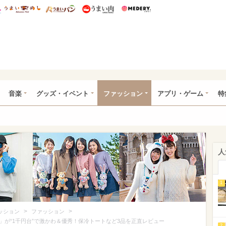
総研 ディズニー特集
mimot.
うまいめし
うまいパン
うまい肉
Medery.
ズニー特集 -ウレぴあ総研
音楽
グッズ・イベント
ファッション
アプリ・ゲーム
特
人
1
>
>
ッション
ファッション
が“1千円台”で激かわ＆優秀！保冷トートなど3品を正直レビュー
2