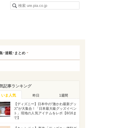
集･連載･まとめ
気記事ランキング
いま人気
昨日
1週間
【ディズニー】日本中の“激かわ最新グッ
ズ”が大集合！「日本最大級グッズイベン
ト」現地の人気アイテムをレポ【8/16ま
で】