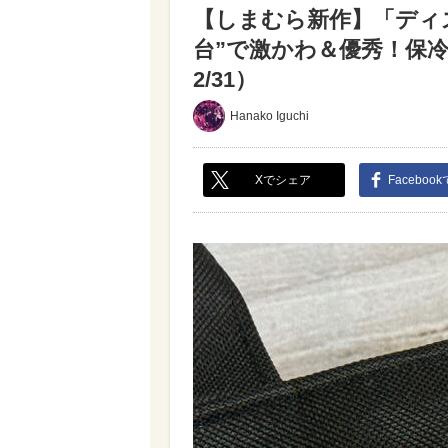
【しまむら新作】「ディ
台”で激かわ＆優秀！保
2/31）
Hanako Iguchi
Xでシェア
Faceboo