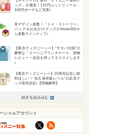
【キャンドゥ】新作「ディズニー便利グ
ッズ」が激安！110円ぷっくりシール、
330円ポーチなど充実♪
良デザイン多数！「トイ・ストーリー」
バッグ＆お出かけグッズがillusie300か
ら多数ラインナップ♪
【東京ディズニーシー】“ヲタバ仕様”の
豪華な「スーベニアランチケース」実物
レビュー！自信を持ってオススメします
♪
【東京ディズニーシー】25周年記念に絶
対ほしい！“永久保存版レベル”の必見グ
ッズ発売決定♪【情報解禁】
続きを読み込む
ーシャルアカウント
X
RSS