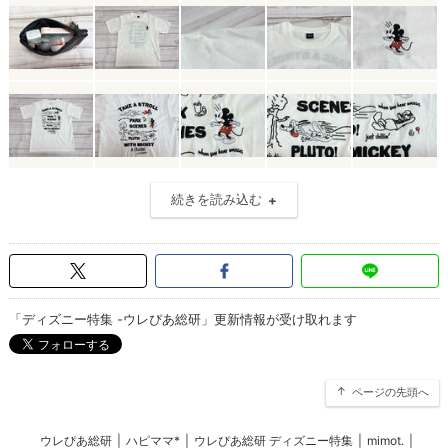
続きを読み込む
「ディズニー特集 -ウレぴあ総研」更新情報が受け取れます
ページの先頭へ
ウレぴあ総研
|
ハピママ*
|
ウレぴあ総研 ディズニー特集
|
mimot.
|