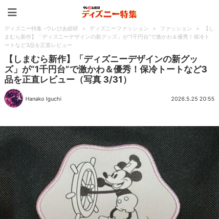
ディズニー特集 -ウレぴあ
ディズニー特集 -ウレぴあ総研
>
ディズニーファッション
>
ファッション
>
【し
まむら新作】「ディズニーデザインの新グッズ」が“1千円台”で激かわ＆優秀！保冷ト
ートなど3品を正直レビュー
【しまむら新作】「ディズニーデザインの新グッ
ズ」が“1千円台”で激かわ＆優秀！保冷トートなど3
品を正直レビュー（写真 3/31）
Hanako Iguchi
2026.5.25 20:55