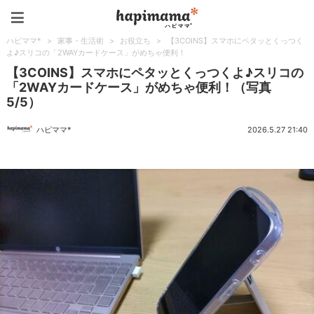
ハピママ*
ハピママ*
>
家事・生活術
>
お役立ち
>
【3COINS】スマホにペタッとくっつく
よ♪スリコの「2WAYカードケース」がめちゃ便利！
【3COINS】スマホにペタッとくっつくよ♪スリコの
「2WAYカードケース」がめちゃ便利！（写真
5/5）
ハピママ*
2026.5.27 21:40