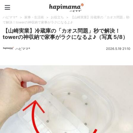
ハピママ*
ハピママ*
>
家事・生活術
>
お役立ち
>
【山崎実業】冷蔵庫の「カオス問題」秒
で解決！towerの神収納で家事がラクになるよ♪
【山崎実業】冷蔵庫の「カオス問題」秒で解決！
towerの神収納で家事がラクになるよ♪（写真 5/8）
ハピママ*
2026.5.19 21:10