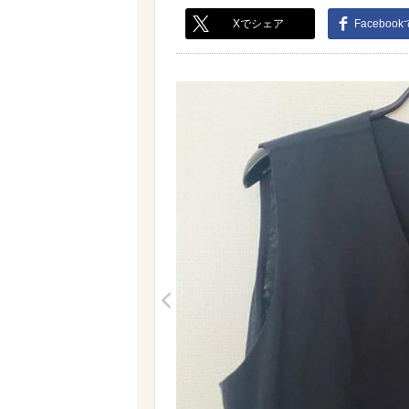
Xでシェア
Faceboo
<