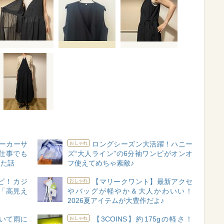
ーカーサ
ロングシーズン大活躍！ハニー
おしゃれ
仕事でも
ズ“大人ライン”の6分袖ワンピがオンオ
った話
フ使えてめちゃ素敵♪
ンピ！カジ
【マリークワント】最新アクセ
おしゃれ
「高見え
やバッグが軽やか＆大人かわいい！
2026夏アイテムが大豊作だよ♪
いて雨に
【3COINS】約175gの軽さ！
おしゃれ