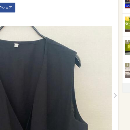
kでシェア
3
4
5