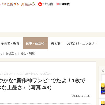
総研 ディズニー特集
mimot.
うまいめし
うまいパン
うまい肉
Medery.
ママ*
子育て・教育
家事・生活術
夫と妻
おでかけ・エンタメ
れ
お役立ち
社会・制度
人
よ！1枚でオフィスもお出かけもOKな上品さ♪
やかな“新作神ワンピ”でたよ！1枚で
1
上品さ♪（写真 4/8）
2026.5.17 21:30
2