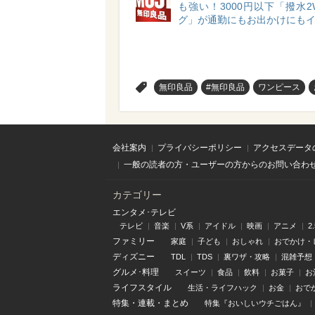
も強い！3000円以下「撥水2
グ」が通勤にもお出かけにもイ
>
無印良品
#無印良品
ワンピース
会社案内
プライバシーポリシー
アクセスデータ
一般の読者の方・ユーザーの方からのお問い合わ
カテゴリー
エンタメ･テレビ
テレビ
音楽
V系
アイドル
映画
アニメ
2
ファミリー
家庭
子ども
おしゃれ
おでかけ・
ディズニー
TDL
TDS
裏ワザ・攻略
混雑予想
グルメ･料理
スイーツ
食品
飲料
お菓子
お
ライフスタイル
生活・ライフハック
お金
おで
特集
・
連載
・
まとめ
特集『おいしいウチごはん』