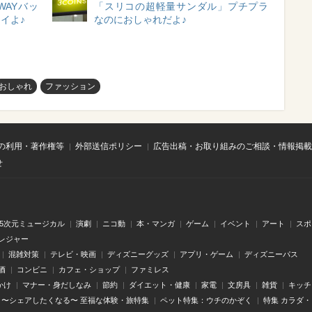
WAYバッ
「スリコの超軽量サンダル」プチプラ
イよ♪
なのにおしゃれだよ♪
おしゃれ
ファッション
の利用・著作権等
外部送信ポリシー
広告出稿・お取り組みのご相談・情報掲載
せ
.5次元ミュージカル
演劇
ニコ動
本・マンガ
ゲーム
イベント
アート
スポ
レジャー
混雑対策
テレビ・映画
ディズニーグッズ
アプリ・ゲーム
ディズニーパス
酒
コンビニ
カフェ・ショップ
ファミレス
かけ
マナー・身だしなみ
節約
ダイエット・健康
家電
文房具
雑貨
キッチ
〜シェアしたくなる〜 至福な体験・旅特集
ペット特集：ウチのかぞく
特集 カラダ