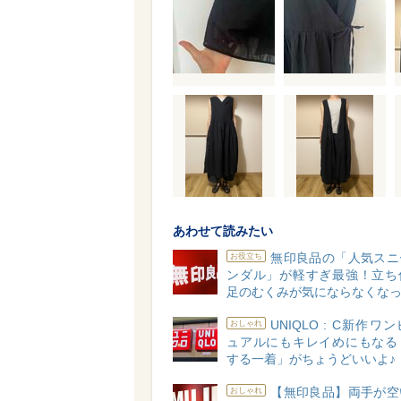
あわせて読みたい
無印良品の「人気スニ
お役立ち
ンダル」が軽すぎ最強！立ち
足のむくみが気にならなくな
UNIQLO : C新作ワ
おしゃれ
ュアルにもキレイめにもなる
する一着」がちょうどいいよ♪
【無印良品】両手が空
おしゃれ