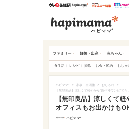
ウレぴあ総研
ハピママ*
ウレぴあ
ハピ
ファミリー
妊娠・出産
赤ちゃん
食生活
レシピ
掃除
お金・節約
おしゃ
>
>
>
ハピママ*
家事・生活術
おしゃれ
【無印良品】涼しくて軽やかな“新作神ワンピ”でた
【無印良品】涼しくて軽
オフィスもお出かけもOKな
ハピママ*