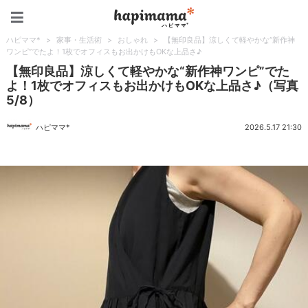
ハピママ*
ハピママ*
>
家事・生活術
>
おしゃれ
>
【無印良品】涼しくて軽やかな“新作神
ワンピ”でたよ！1枚でオフィスもお出かけもOKな上品さ♪
【無印良品】涼しくて軽やかな“新作神ワンピ”でた
よ！1枚でオフィスもお出かけもOKな上品さ♪（写真
5/8）
ハピママ*
2026.5.17 21:30