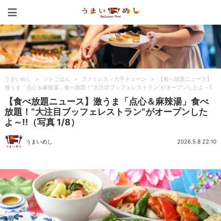
うまいめし
うまいめし
>
ソトごはん
>
ファミレス・大手チェーン
>
【食べ放題ニュース】
激うま「点心＆麻辣湯」食べ放題！“大注目ブッフェレストラン”がオープンしたよ～!!
【食べ放題ニュース】激うま「点心＆麻辣湯」食べ
放題！“大注目ブッフェレストラン”がオープンした
よ～!!（写真 1/8）
うまいめし
2026.5.8 22:10