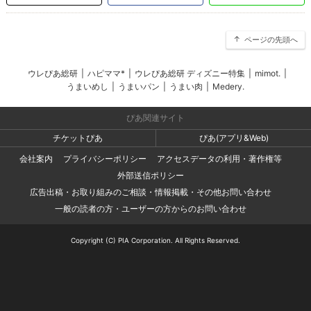
ページの先頭へ
ウレぴあ総研
|
ハピママ*
|
ウレぴあ総研 ディズニー特集
|
mimot.
|
うまいめし
|
うまいパン
|
うまい肉
|
Medery.
ぴあ関連サイト
チケットぴあ
ぴあ(アプリ&Web)
会社案内
プライバシーポリシー
アクセスデータの利用・著作権等
外部送信ポリシー
広告出稿・お取り組みのご相談・情報掲載・その他お問い合わせ
一般の読者の方・ユーザーの方からのお問い合わせ
Copyright (C) PIA Corporation. All Rights Reserved.