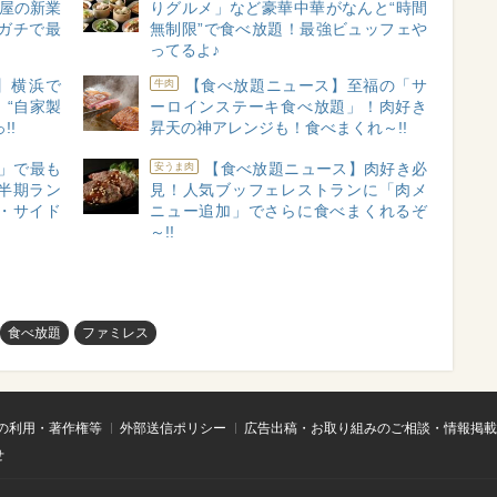
高屋の新業
りグルメ」など豪華中華がなんと“時間
がガチで最
無制限”で食べ放題！最強ビュッフェや
ってるよ♪
】横浜で
【食べ放題ニュース】至福の「サ
牛肉
“自家製
ーロインステーキ食べ放題」！肉好き
!!
昇天の神アレンジも！食べまくれ～!!
」で最も
【食べ放題ニュース】肉好き必
安うま肉
上半期ラン
見！人気ブッフェレストランに「肉メ
・サイド
ニュー追加」でさらに食べまくれるぞ
～!!
食べ放題
ファミレス
の利用・著作権等
外部送信ポリシー
広告出稿・お取り組みのご相談・情報掲載
せ