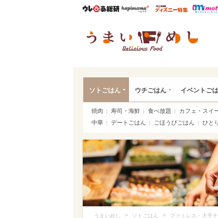
ウレぴあ総研
ハピママ*
ウレぴあ
うま
ソトごはん
ウチごはん
イベントご
焼肉
寿司・海鮮
食べ放題
カフェ・スイ
中華
デートごはん
ごほうびごはん
ひと
>
>
うまいめし
ソトごはん
ファミレス・大手チ