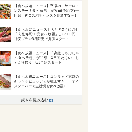
【食べ放題ニュース】至福の「サーロイ
ンステーキ食べ放題」がWEB予約で3千
円台！神コスパチャンスを見逃すな～!!
【食べ放題ニュース】大とろ&うに含む
「高級寿司50品食べ放題」が3,900円！
神安プラン8月限定で提供スタート
【食べ放題ニュース】「高級しゃぶしゃ
ぶ食べ放題」が半額！3日間だけの「し
ゃぶ禅祭り」8/1予約スタート
【食べ放題ニュース】コンラッド東京の
新ランチビュッフェが極上すぎ…！オイ
スターバーで生牡蠣も食べ放題♪
続きを読み込む