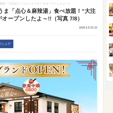
題！“大注目ブッフェレストラン”がオープンしたよ～!!
2
うま「点心＆麻辣湯」食べ放題！“大注
ープンしたよ～!!（写真 7/8）
3
2026.5.8 22:10
kでシェア
4
5