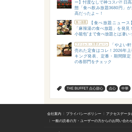
ー】忖度なしで神コスパ!! 日
態「食べ飲み放題3680円」
高だったよ～！
【食べ放題ニュース
食べ放題
「麻辣湯の食べ放題」を発見！
小籠包”まで食べ放題とは凄いっ
「やよい軒
ファミレス・大手チェーン
売れた定食はコレ！2026年
キング発表、定番・期間限定
の各部門をチェック
>
THE BUFFET 点心甜心
点心
中華
会社案内
プライバシーポリシー
アクセスデータ
一般の読者の方・ユーザーの方からのお問い合わ