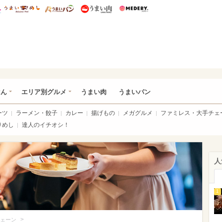
総研 ディズニー特集
mimot.
うまいめし
うまいパン
うまい肉
Medery.
いめし
はん
エリア別グルメ
うまい肉
うまいパン
ーツ
ラーメン・餃子
カレー
揚げもの
メガグルメ
ファミレス・大手チェ
りめし
達人のイチオシ！
人
1
>
ェーン