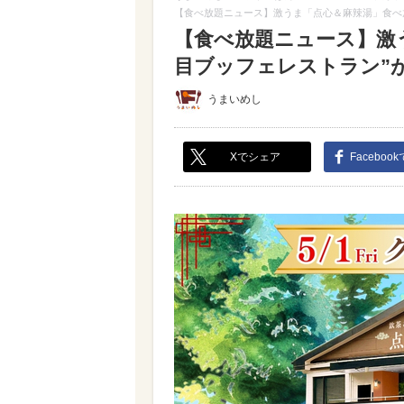
【食べ放題ニュース】激うま「点心＆麻辣湯」食べ放
【食べ放題ニュース】激
目ブッフェレストラン”がオ
うまいめし
Xでシェア
Faceboo