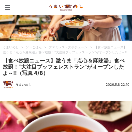
うまいめし
うまいめし
>
ソトごはん
>
ファミレス・大手チェーン
>
【食べ放題ニュース】
激うま「点心＆麻辣湯」食べ放題！“大注目ブッフェレストラン”がオープンしたよ～!!
【食べ放題ニュース】激うま「点心＆麻辣湯」食べ
放題！“大注目ブッフェレストラン”がオープンした
よ～!!（写真 4/8）
うまいめし
2026.5.8 22:10