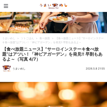
うまいめし
うまいめし
>
ソトごはん
>
食べ放題
>
【食べ放題ニュース】“サーロインステー
キ食べ放題”はアツい！「神ビアガーデン」を発見!! 早割もあるよ～
【食べ放題ニュース】“サーロインステーキ食べ放
題”はアツい！「神ビアガーデン」を発見!! 早割もあ
るよ～（写真 4/7）
うまいめし
2026.5.8 21:55