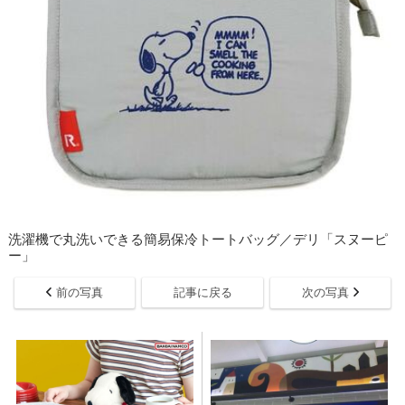
洗濯機で丸洗いできる簡易保冷トートバッグ／デリ「スヌーピ
ー」
前の写真
記事に戻る
次の写真