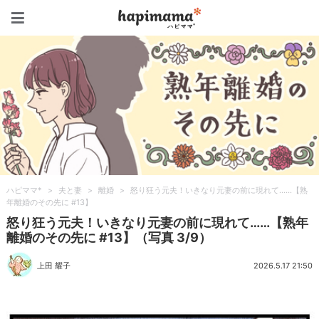
ハピママ*
ハピママ*
>
夫と妻
>
離婚
>
怒り狂う元夫！いきなり元妻の前に現れて……【熟
年離婚のその先に #13】
怒り狂う元夫！いきなり元妻の前に現れて……【熟年
離婚のその先に #13】（写真 3/9）
上田 耀子
2026.5.17 21:50