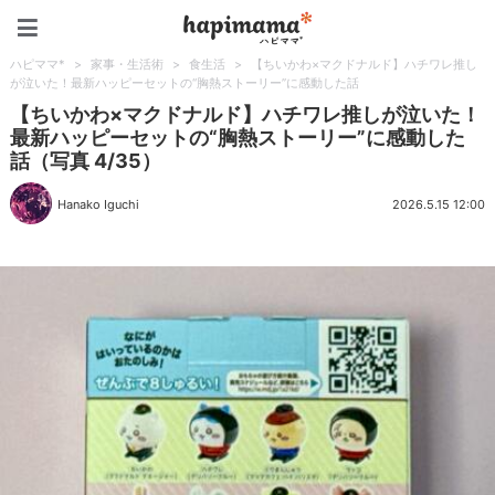
ハピママ*
ハピママ*
>
家事・生活術
>
食生活
>
【ちいかわ×マクドナルド】ハチワレ推し
が泣いた！最新ハッピーセットの“胸熱ストーリー”に感動した話
【ちいかわ×マクドナルド】ハチワレ推しが泣いた！
最新ハッピーセットの“胸熱ストーリー”に感動した
話（写真 4/35）
Hanako Iguchi
2026.5.15 12:00