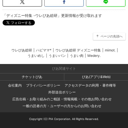
「ディズニー特集 -ウレぴあ総研」更新情報が受け取れます
ページの先頭へ
ウレぴあ総研
|
ハピママ*
|
ウレぴあ総研 ディズニー特集
|
mimot.
|
うまいめし
|
うまいパン
|
うまい肉
|
Medery.
ぴあ関連サイト
チケットぴあ
ぴあ(アプリ&Web)
会社案内
プライバシーポリシー
アクセスデータの利用・著作権等
外部送信ポリシー
広告出稿・お取り組みのご相談・情報掲載・その他お問い合わせ
一般の読者の方・ユーザーの方からのお問い合わせ
Copyright (C) PIA Corporation. All Rights Reserved.