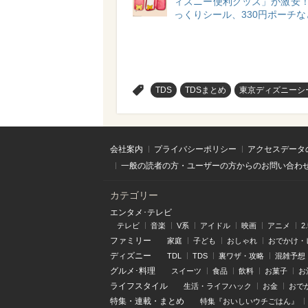
ィズニー便利グッズ」が激安！
っくりシール、330円ポーチな
>
TDS
TDSまとめ
東京ディズニーシ
会社案内
プライバシーポリシー
アクセスデータ
一般の読者の方・ユーザーの方からのお問い合わ
カテゴリー
エンタメ･テレビ
テレビ
音楽
V系
アイドル
映画
アニメ
2
ファミリー
家庭
子ども
おしゃれ
おでかけ・
ディズニー
TDL
TDS
裏ワザ・攻略
混雑予想
グルメ･料理
スイーツ
食品
飲料
お菓子
お
ライフスタイル
生活・ライフハック
お金
おで
特集
・
連載
・
まとめ
特集『おいしいウチごはん』