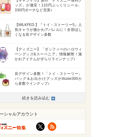
【キャンドゥ】新作「ディズニー便利グ
ッズ」が激安！110円ぷっくりシール、
330円ポーチなど充実♪
【MILKFED.】『トイ・ストーリー5』人
気キャラが激かわアパレルに！全部ほし
くなる良デザイン多数
【ディズニー】「ダッフィーのハロウィ
ーングッズ&スーベニア」情報解禁！激
かわアイテムがずらりラインナップ♪
良デザイン多数！「トイ・ストーリー」
バッグ＆お出かけグッズがillusie300か
ら多数ラインナップ♪
続きを読み込む
ーシャルアカウント
X
RSS