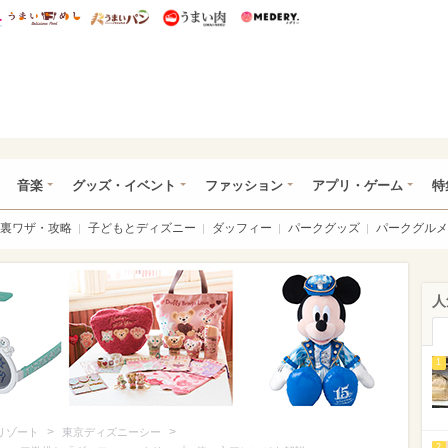
総研 ディズニー特集
mimot.
うまいめし
うまいパン
うまい肉
Medery.
ズニー特集 -ウレぴあ総研
音楽
グッズ・イベント
ファッション
アプリ・ゲーム
特
裏ワザ・攻略
子どもとディズニー
ダッフィー
パークグッズ
パークグルメ
人
1
>
>
リゾート
東京ディズニーシー
2