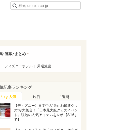
集･連載･まとめ
ディズニーホテル
周辺施設
気記事ランキング
いま人気
昨日
1週間
【ディズニー】日本中の“激かわ最新グッ
ズ”が大集合！「日本最大級グッズイベン
ト」現地の人気アイテムをレポ【8/16ま
で】