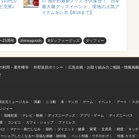
110円ぷ
の“激かわ最新グッズ”が大集合！「日本
ど充実♪
最大級グッズイベント」現地の人気ア
イテムをレポ【8/16まで】
ー25周年
disneygoods
#ダッフィーグッズ
ダッフィー
の利用・著作権等
外部送信ポリシー
広告出稿・お取り組みのご相談・情報掲載
せ
.5次元ミュージカル
演劇
ニコ動
本・マンガ
ゲーム
イベント
アート
スポ
レジャー
混雑対策
テレビ・映画
ディズニーグッズ
アプリ・ゲーム
ディズニーパス
酒
コンビニ
カフェ・ショップ
ファミレス
かけ
マナー・身だしなみ
節約
ダイエット・健康
家電
文房具
雑貨
キッチ
〜シェアしたくなる〜 至福な体験・旅特集
ペット特集：ウチのかぞく
特集 カラダ