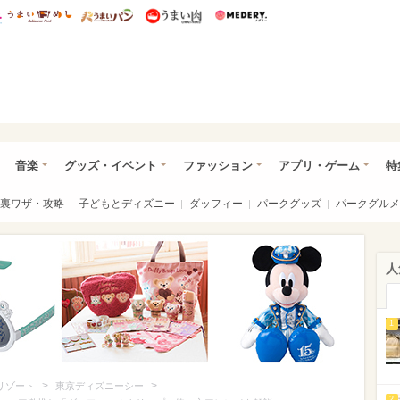
総研 ディズニー特集
mimot.
うまいめし
うまいパン
うまい肉
Medery.
ズニー特集 -ウレぴあ総研
音楽
グッズ・イベント
ファッション
アプリ・ゲーム
特
裏ワザ・攻略
子どもとディズニー
ダッフィー
パークグッズ
パークグルメ
人
1
>
>
リゾート
東京ディズニーシー
2