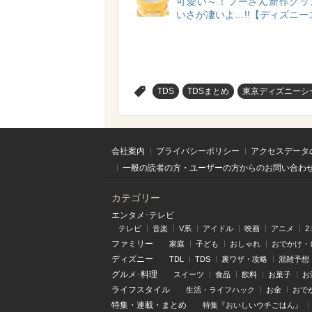
可愛い～！プーさん新作グッ
いさが凄いよ…!!【ディズニー
>
TDS
TDSまとめ
東京ディズニーシ
会社案内
プライバシーポリシー
アクセスデータ
一般の読者の方・ユーザーの方からのお問い合わ
カテゴリー
エンタメ･テレビ
テレビ
音楽
V系
アイドル
映画
アニメ
2
ファミリー
家庭
子ども
おしゃれ
おでかけ・
ディズニー
TDL
TDS
裏ワザ・攻略
混雑予想
グルメ･料理
スイーツ
食品
飲料
お菓子
お
ライフスタイル
生活・ライフハック
お金
おで
特集
・
連載
・
まとめ
特集『おいしいウチごはん』