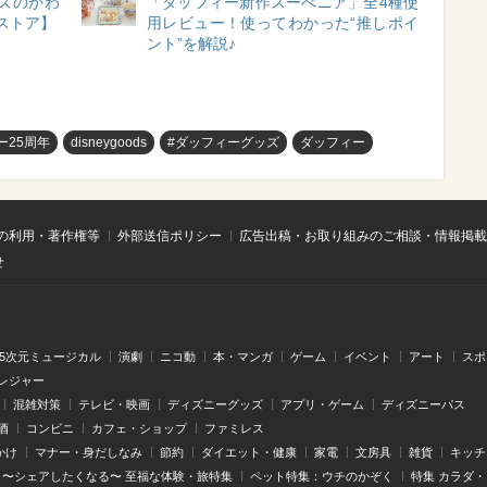
ズのかわ
「ダッフィー新作スーべニア」全4種使
ストア】
用レビュー！使ってわかった“推しポイ
ント”を解説♪
ー25周年
disneygoods
#ダッフィーグッズ
ダッフィー
の利用・著作権等
外部送信ポリシー
広告出稿・お取り組みのご相談・情報掲載
せ
.5次元ミュージカル
演劇
ニコ動
本・マンガ
ゲーム
イベント
アート
スポ
レジャー
混雑対策
テレビ・映画
ディズニーグッズ
アプリ・ゲーム
ディズニーパス
酒
コンビニ
カフェ・ショップ
ファミレス
かけ
マナー・身だしなみ
節約
ダイエット・健康
家電
文房具
雑貨
キッチ
〜シェアしたくなる〜 至福な体験・旅特集
ペット特集：ウチのかぞく
特集 カラダ