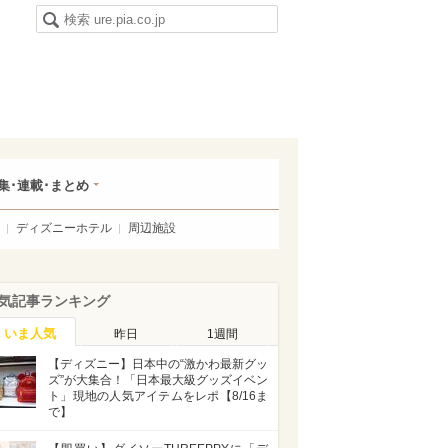
集･連載･まとめ
ディズニーホテル
周辺施設
気記事ランキング
いま人気
昨日
1週間
【ディズニー】日本中の“激かわ最新グッ
ズ”が大集合！「日本最大級グッズイベン
ト」現地の人気アイテムをレポ【8/16ま
で】