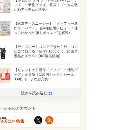
【即買い】ダイソーTHREEPPYに「デ
ィズニー新作グッズ」登場！プーさん激
かわアイテムが格安♪
【東京ディズニーシー】「ダッフィー新
作スーべニア」全4種使用レビュー！使
ってわかった“推しポイント”を解説♪
【ディズニー】コンプできたら神！コン
ビニで買える「新作Happyくじ」に豪華
景品がズラリ♪【8/7販売開始】
【キャンドゥ】新作「ディズニー便利グ
ッズ」が激安！110円ぷっくりシール、
330円ポーチなど充実♪
続きを読み込む
ーシャルアカウント
X
RSS