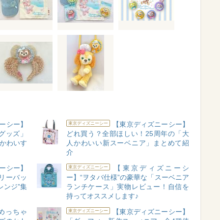
ーシー】
【東京ディズニーシー】
東京ディズニーシー
グッズ」
どれ買う？全部ほしい！25周年の「大
がかわいす
人かわいい新スーベニア」まとめて紹
介
ーシー】
【東京ディズニーシ
東京ディズニーシー
リーバッ
ー】“ヲタバ仕様”の豪華な「スーベニア
レンジ”集
ランチケース」実物レビュー！自信を
持ってオススメします♪
めっちゃ
【東京ディズニーシー】
東京ディズニーシー