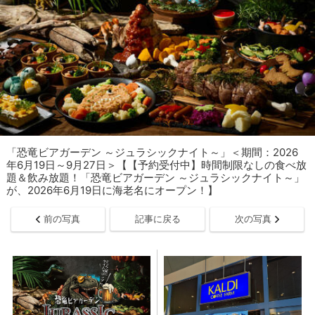
「​​​恐竜ビアガーデン ～ジュラシックナイト～」＜期間：2026
年6月19日～9月27日＞【【予約受付中】時間制限なしの食べ放
題＆飲み放題！「恐竜ビアガーデン ～ジュラシックナイト～」
が、2026年6月19日に海老名にオープン！】
前の写真
記事に戻る
次の写真