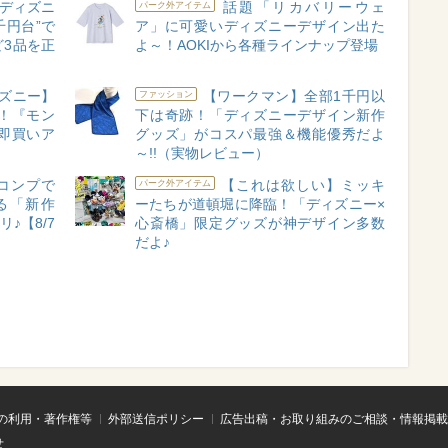
ディズニ
話題「リカバリーウェ
パーク外アイテム
千円台”で
ア」に可愛いディズニーデザイン出た
3品を正
よ～！AOKIから各種ラインナップ登場
ズニー】
【ワークマン】全部1千円以
ファッション
！『モン
下は奇跡！「ディズニーデザイン新作
即買いア
グッズ」がコスパ最強＆機能優秀だよ
～!!（実物レビュー）
コンプで
【これは欲しい】ミッキ
パーク外アイテム
る「新作
ーたちが道頓堀に降臨！「ディズニー×
♪【8/7
心斎橋」限定グッズが神デザイン多数
だよ♪
の利用・著作権等
外部送信ポリシー
広告出稿・お取り組みのご相談・情報掲載
せ