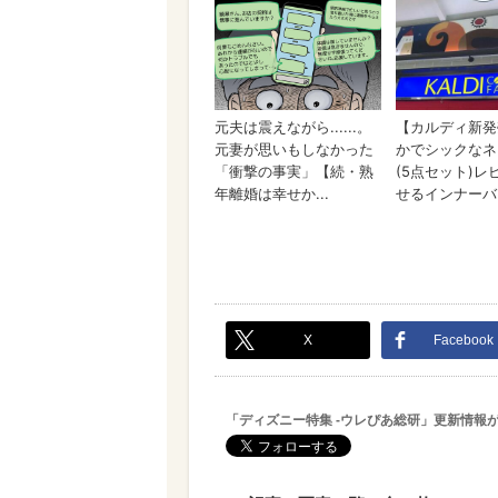
X
Facebook
「ディズニー特集 -ウレぴあ総研」更新情報