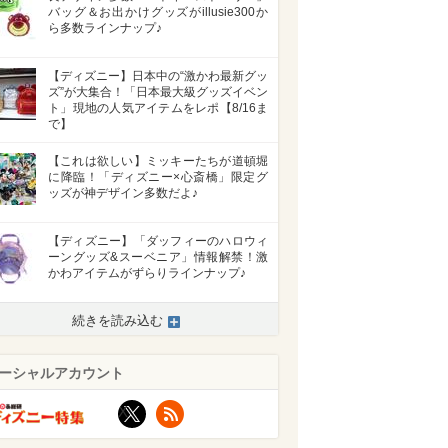
バッグ＆お出かけグッズがillusie300か
ら多数ラインナップ♪
【ディズニー】日本中の“激かわ最新グッ
ズ”が大集合！「日本最大級グッズイベン
ト」現地の人気アイテムをレポ【8/16ま
で】
【これは欲しい】ミッキーたちが道頓堀
に降臨！「ディズニー×心斎橋」限定グ
ッズが神デザイン多数だよ♪
【ディズニー】「ダッフィーのハロウィ
ーングッズ&スーベニア」情報解禁！激
かわアイテムがずらりラインナップ♪
続きを読み込む
ーシャルアカウント
X
RSS