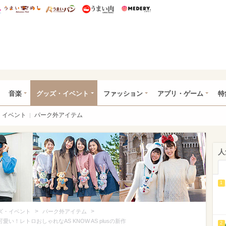
総研 ディズニー特集
mimot.
うまいめし
うまいパン
うまい肉
Medery.
ズニー特集 -ウレぴあ総研
音楽
グッズ・イベント
ファッション
アプリ・ゲーム
特
イベント
パーク外アイテム
人
1
>
>
ズ・イベント
パーク外アイテム
！レトロおしゃれなAS KNOW AS plusの新作
2