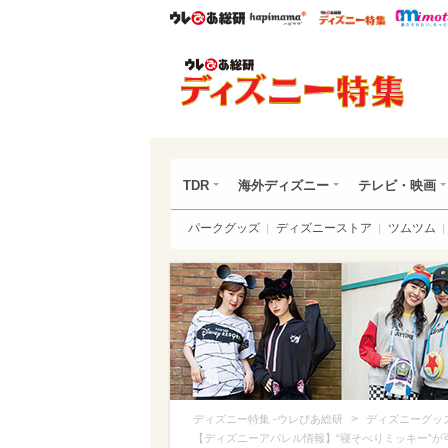
ウレぴあ総研
ハピママ*
ウレぴあ
ディ
TDR
海外ディズニー
テレビ・映画
パークグッズ
ディズニーストア
ツムツム
>
ディズニー特集 -ウレぴあ総研
ディズニーグッ
【ディズニーアパレル情報】“寝そべりミッキー”が可愛い