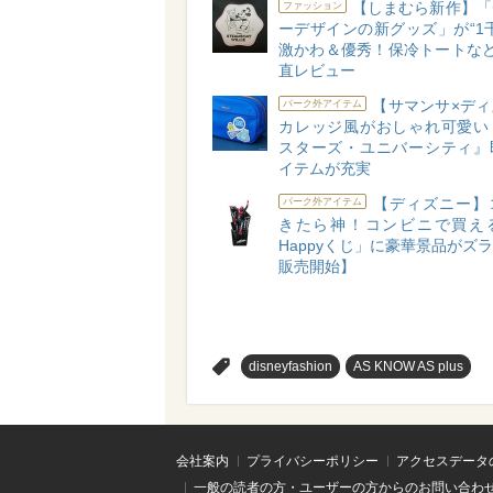
【しまむら新作】「
ファッション
ーデザインの新グッズ」が“1
激かわ＆優秀！保冷トートなど
直レビュー
【サマンサ×ディ
パーク外アイテム
カレッジ風がおしゃれ可愛い
スターズ・ユニバーシティ』
イテムが充実
【ディズニー】
パーク外アイテム
きたら神！コンビニで買え
Happyくじ」に豪華景品がズラリ
販売開始】
>
disneyfashion
AS KNOW AS plus
会社案内
プライバシーポリシー
アクセスデータ
一般の読者の方・ユーザーの方からのお問い合わ