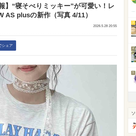
報】“寝そべりミッキー”が可愛い！レ
AS plusの新作（写真 4/11）
3
2026.5.28 20:55
kでシェア
4
5
ソ