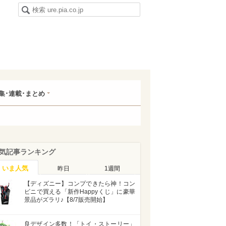
集･連載･まとめ
気記事ランキング
いま人気
昨日
1週間
【ディズニー】コンプできたら神！コン
ビニで買える「新作Happyくじ」に豪華
景品がズラリ♪【8/7販売開始】
良デザイン多数！「トイ・ストーリー」